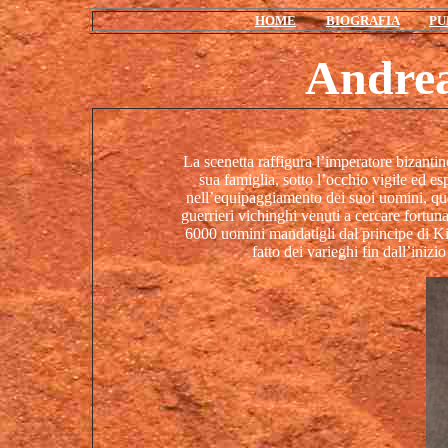
HOME
BIOGRAFIA
PU
Andre
La scenetta raffigura l’imperatore bizanti
sua famiglia, sotto l’occhio vigile ed 
nell’equipaggiamento dei suoi uomini, que
guerrieri vichinghi venuti a cercare fortuna
6000 uomini mandatigli dal principe di Kiev
fatto dei varieghi fin dall’iniz