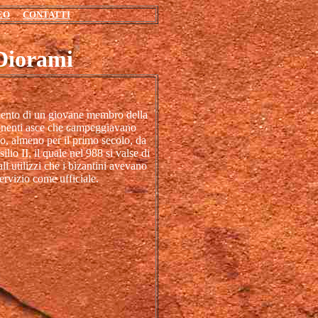
EO
CONTATTI
Diorami
ramento di un giovane membro della
mponenti asce che campeggiavano
o, almeno per il primo secolo, da
lio II, il quale nel 988 si valse di
li utilizzi che i bizantini avevano
servizio come ufficiale.