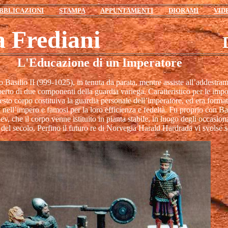
BBLICAZIONI
STAMPA
APPUNTAMENTI
DIORAMI
VID
a Frediani
L'Educazione di un Imperatore
no Basilio II (999-1025), in tenuta da parata, mentre assiste all’addest
esperto di due componenti della guardia variega. Caratteristico per le i
sto corpo costituiva la guardia personale dell’imperatore, ed era format
 nell’impero e famosi per la loro efficienza e fedeltà. Fu proprio con Basi
, che il corpo venne istituito in pianta stabile, in luogo degli occasiona
io del secolo. Perfino il futuro re di Norvegia Harald Hardrada vi svolse 