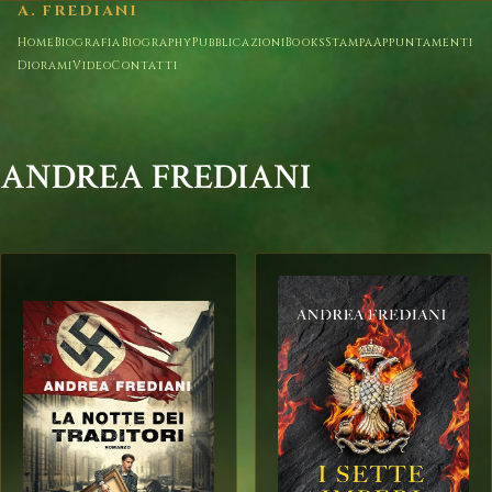
A. FREDIANI
Home
Biografia
Biography
Pubblicazioni
Books
Stampa
Appuntamenti
Diorami
Video
Contatti
ANDREA FREDIANI