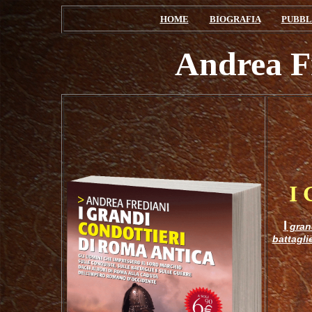
HOME
BIOGRAFIA
PUBBL
Andrea
I
I
grand
battagli